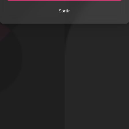
Sortir
DE
YAN985
Pegging
Le 4 février 2021 -
4
-
63
Pegging
Lire la suite...